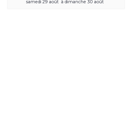
samedi 29 août
à
dimanche 30 août
TOUS LES ÉVÈNEMENTS
Recevez les dernières actualités
sur votre smartphone,
inscrivez-
vous à la newsletter
m2A le mag !
S'INSCRIRE