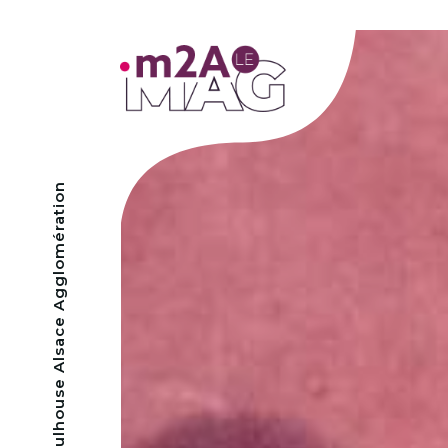
- Mulhouse Alsace Agglomération