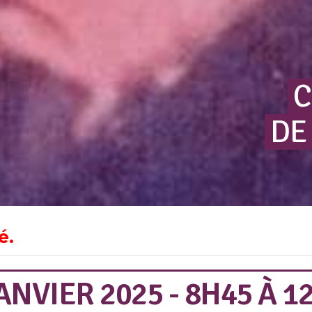
C
DE
é.
NVIER 2025 - 8H45
À
1