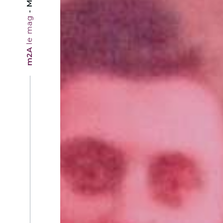
le mag
m2A