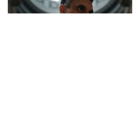
Festival Météo 2026
« Bambin Bamboche »
avec Mohammad Reza
Mortazavi à Mulhouse
mercredi 19 août - 11h30
à
12h30