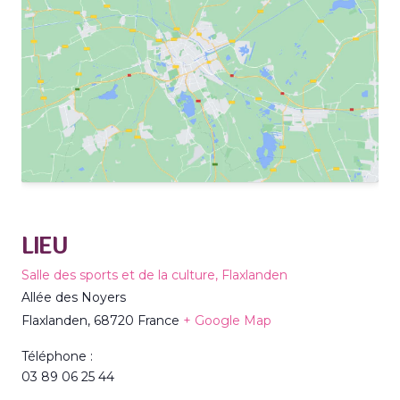
LIEU
Salle des sports et de la culture, Flaxlanden
Allée des Noyers
Flaxlanden
,
68720
France
+ Google Map
Téléphone :
03 89 06 25 44