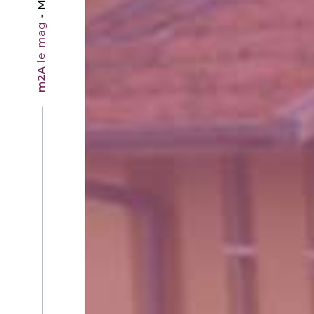
le mag
m2A