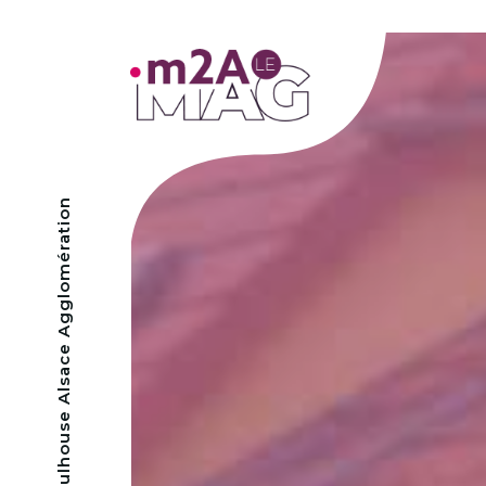
- Mulhouse Alsace Agglomération