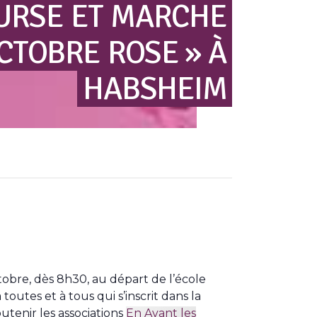
URSE
ET
MARCHE
OCTOBRE
ROSE »
À
HABSHEIM
bre, dès 8h30, au départ de l’école
utes et à tous qui s’inscrit dans la
utenir les associations
En Avant les