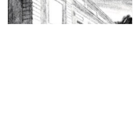
« Confé’ Soirées » au
Lerchenberg à Mulhouse :
Au Musée de l’Impression
sur Etoffes, histoire d’un
pillage