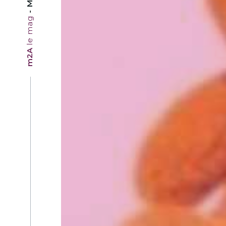
le mag
m2A