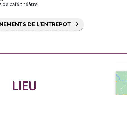
de café théâtre.
ÉNEMENTS DE L’ENTREPOT
LIEU
L’Entrepot, Mulhouse
50 rue du Nordfeld
Mulhouse
,
68100
France
+ Google Map
Téléphone :