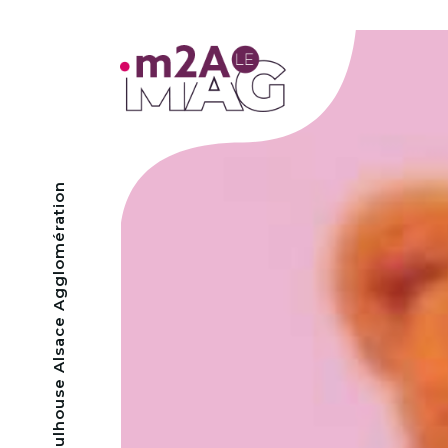
- Mulhouse Alsace Agglomération