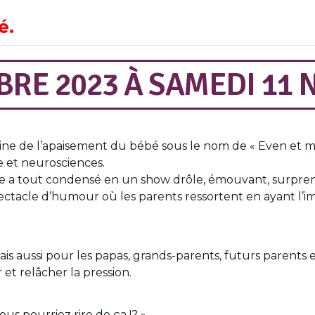
é.
BRE 2023
À
SAMEDI 11 
ine de l’apaisement du bébé sous le nom de « Even et mo
e et neurosciences.
lle a tout condensé en un show drôle, émouvant, surpren
ctacle d’humour où les parents ressortent en ayant l’imp
aussi pour les papas, grands-parents, futurs parents et
et relâcher la pression.
us pourriez rire de ça !? »