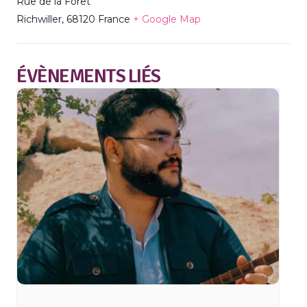
Rue de la Forêt
Richwiller
,
68120
France
+ Google Map
ÉVÈNEMENTS LIÉS