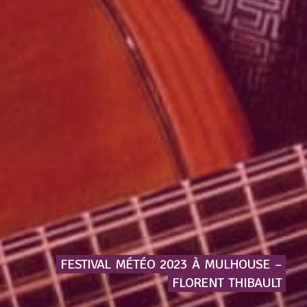
FESTIVAL
MÉTÉO
2023
À
MULHOUSE
–
FLORENT
THIBAULT