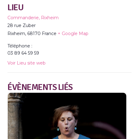
LIEU
Commanderie, Rixheim
28 rue Zuber
Rixheim
,
68170
France
+ Google Map
Téléphone :
03 89 64 59 59
Voir Lieu site web
ÉVÈNEMENTS LIÉS