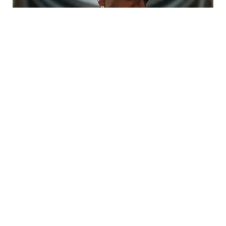
Festival Météo 2026
« Bambin Bamboche »
avec Mohammad Reza
Mortazavi à Mulhouse
mercredi 19 août - 11h30
à
12h30