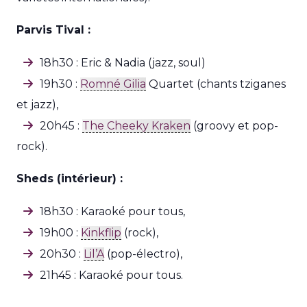
Parvis Tival :
18h30 : Eric & Nadia (jazz, soul)
19h30 :
Romné Gilia
Quartet (chants tziganes
et jazz),
20h45 :
The Cheeky Kraken
(groovy et pop-
rock).
Sheds (intérieur) :
18h30 : Karaoké pour tous,
19h00 :
Kinkflip
(rock),
20h30 :
Lil’A
(pop-électro),
21h45 : Karaoké pour tous.