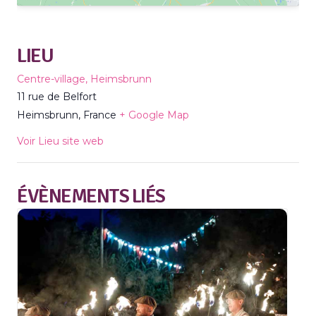
LIEU
Centre-village, Heimsbrunn
11 rue de Belfort
Heimsbrunn
,
France
+ Google Map
Voir Lieu site web
ÉVÈNEMENTS LIÉS