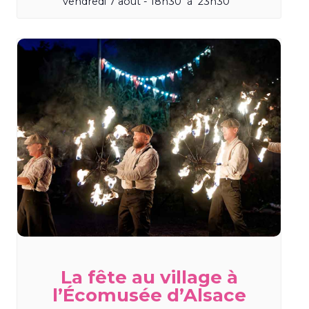
vendredi 7 août - 18h30
à
23h30
La fête au village à
l’Écomusée d’Alsace