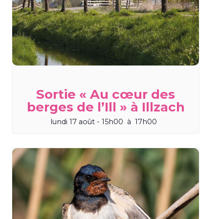
Sortie « Au cœur des
berges de l’Ill » à Illzach
lundi 17 août - 15h00
à
17h00