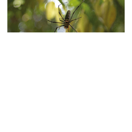
Sortie « Les mal-aimées de
la forêt » à Zillisheim
mardi 25 août - 10h00
à
12h00
TOUS LES ÉVÈNEMENTS