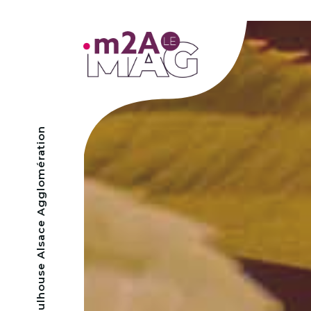
- Mulhouse Alsace Agglomération