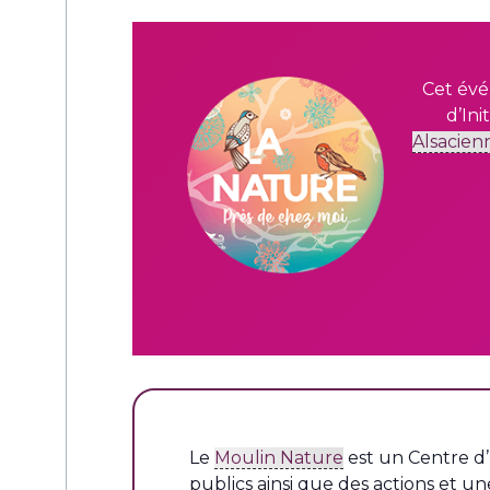
Cet évé
d’Ini
Alsacien
Le
Moulin Nature
est un Centre d’
publics ainsi que des actions et une