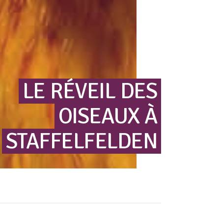
LE
RÉVEIL
DES
OISEAUX
À
STAFFELFELDEN