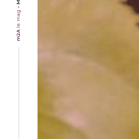
le mag
m2A