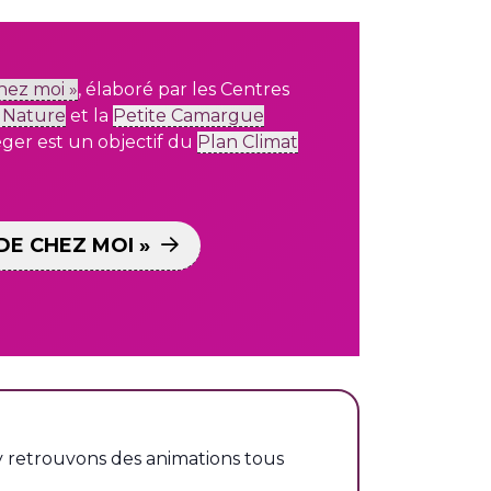
hez moi »
,
élaboré par les Centres
 Nature
et la
Petite Camargue
ger est un objectif
du
Plan Climat
DE CHEZ MOI »
 y retrouvons des animations tous