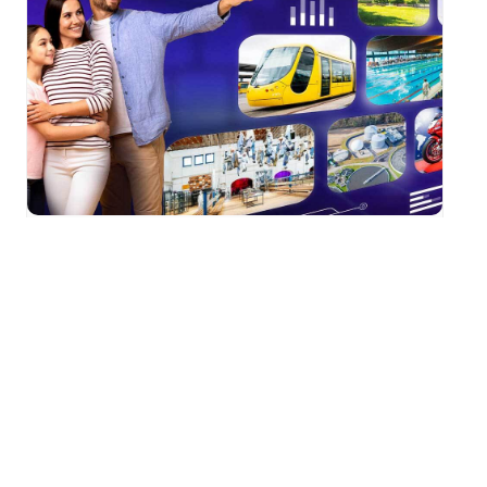
Portes Ouvertes m2A
2026 : Visite guidée de
l’Écopôle du SIVOM à
Sausheim
samedi 29 août