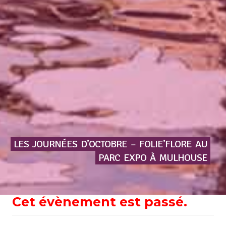
LES
JOURNÉES
D’OCTOBRE
–
FOLIE’FLORE
AU
PARC
EXPO
À
MULHOUSE
Cet évènement est passé.