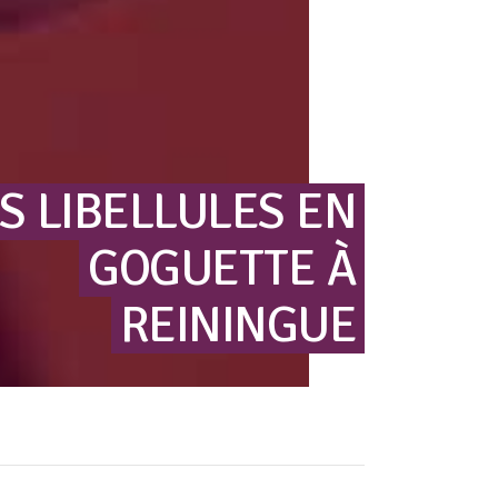
S
LIBELLULES
EN
GOGUETTE
À
REININGUE