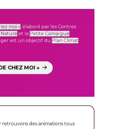
hez moi »
,
élaboré par les Centres
 Nature
et la
Petite Camargue
ger est un objectif
du
Plan Climat
DE CHEZ MOI »
 y retrouvons des animations tous