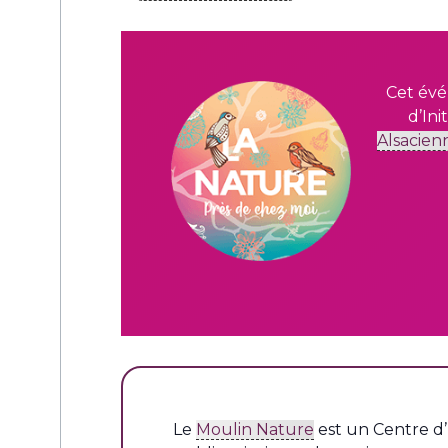
Cet évé
d’Ini
Alsacien
L
e
Moulin Nature
est un Centre d’