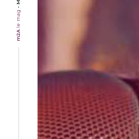
le mag
m2A