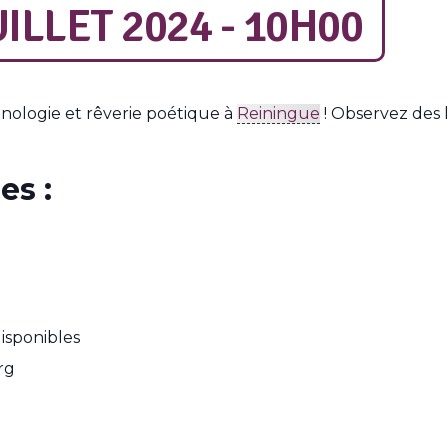
ILLET 2024 - 10H00
ologie et rêverie poétique à
Reiningue
! Observez des l
es :
disponibles
rg