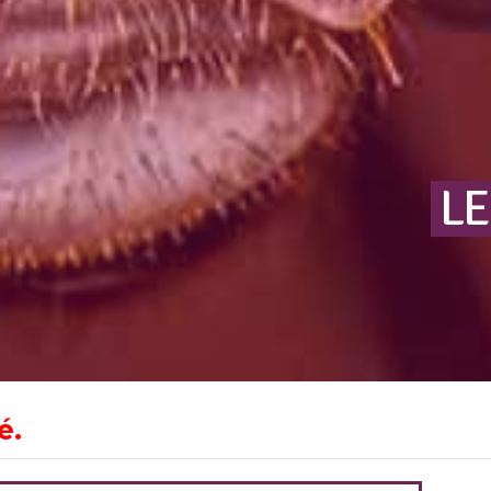
LE
é.