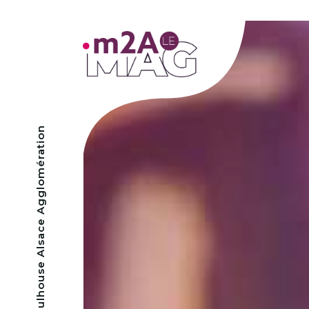
- Mulhouse Alsace Agglomération