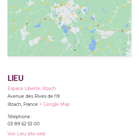
LIEU
Espace Liberté, Illzach
Avenue des Rives de l'Ill
Illzach
,
France
+ Google Map
Téléphone :
03 89 62 53 00
Voir Lieu site web