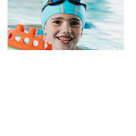
Kermesse au Centre
Nautique Aquarhin à
Ottmarsheim
mercredi 19 août - 10h30
à
13h00