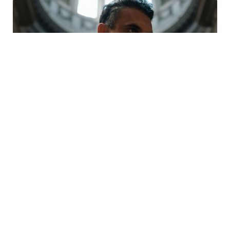
Festival Météo 2026
« Bambin Bamboche »
avec Mohammad Reza
Mortazavi à Mulhouse