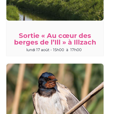
Sortie « Au cœur des
berges de l’Ill » à Illzach
lundi 17 août - 15h00
à
17h00