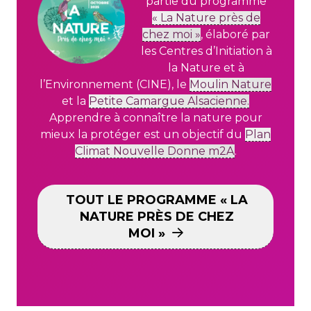
partie du programme
« La Nature près de
chez moi »
,
élaboré par
les Centres d’Initiation à
la Nature et à
l’Environnement (CINE), le
Moulin Nature
et la
Petite Camargue Alsacienne.
Apprendre à connaître la nature pour
mieux la protéger est un objectif
du
Plan
Climat Nouvelle Donne m2A
.
TOUT LE PROGRAMME « LA
NATURE PRÈS DE CHEZ
MOI »