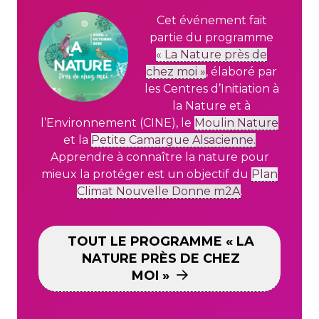
Cet événement fait
partie du programme
« La Nature près de
chez moi »
,
élaboré par
les Centres d’Initiation à
la Nature et à
l’Environnement (CINE), le
Moulin Nature
et la
Petite Camargue Alsacienne.
Apprendre à connaître la nature pour
mieux la protéger est un objectif
du
Plan
Climat Nouvelle Donne m2A
.
TOUT LE PROGRAMME « LA
NATURE PRÈS DE CHEZ
MOI »