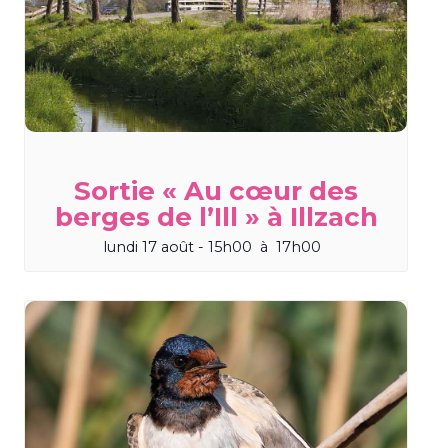
Sortie « Au cœur des
berges de l’Ill » à Illzach
lundi 17 août - 15h00
à
17h00