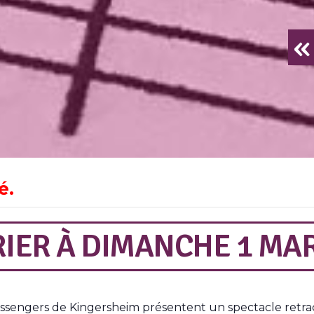
«
é.
RIER
À
DIMANCHE 1 MA
essengers de Kingersheim présentent un spectacle retraça