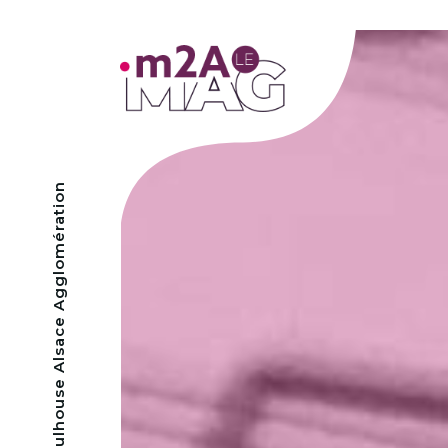
- Mulhouse Alsace Agglomération