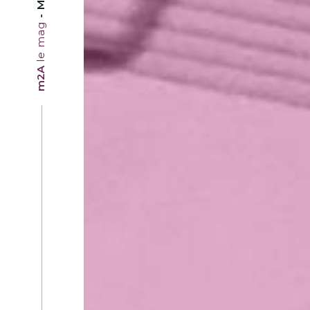
le mag
m2A