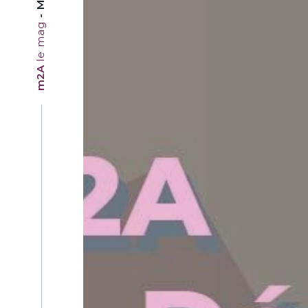
le mag
m2A