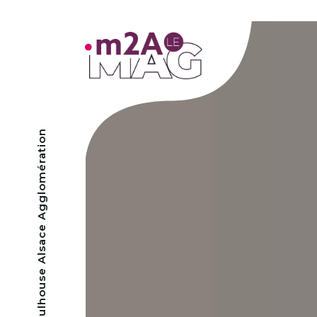
- Mulhouse Alsace Agglomération