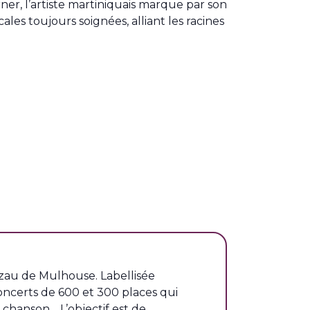
rner, l’artiste martiniquais marque par son
les toujours soignées, alliant les racines
tzau de Mulhouse. Labellisée
oncerts de 600 et 300 places qui
, chanson… L’objectif est de