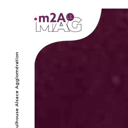
- Mulhouse Alsace Agglomération