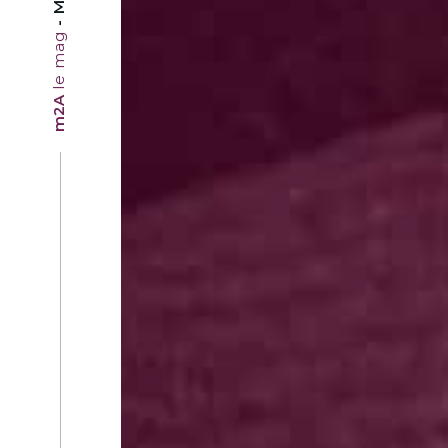
le mag
m2A