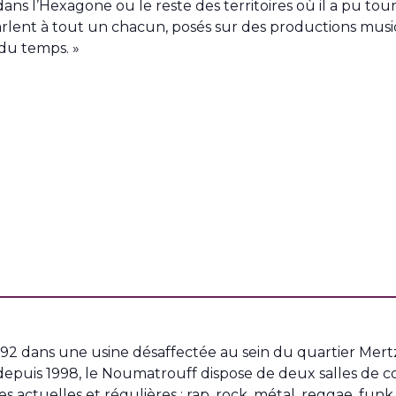
dans l’Hexagone ou le reste des territoires où il a pu tou
arlent à tout un chacun, posés sur des productions musica
 du temps. »
 1992 dans une usine désaffectée au sein du quartier Mer
depuis 1998, le Noumatrouff dispose de deux salles de c
s actuelles et régulières : rap, rock, métal, reggae, funk