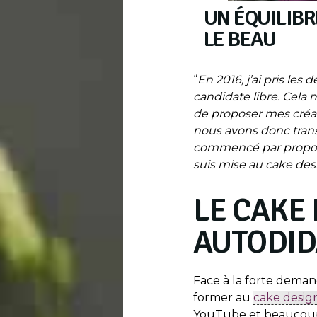
UN ÉQUILIBR
LE BEAU
“
En 2016, j’ai pris les
candidate libre. Cela 
de proposer mes créat
nous avons donc trans
commencé par propose
suis mise au cake des
LE CAKE
AUTODID
Face à la forte deman
former au
cake desig
YouTube et beaucoup 