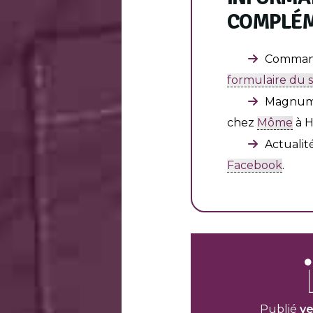
COMPLÉM
Command
formulaire du 
Magnum 
chez
Môme
à H
Actualit
Facebook
.
Publié
ve