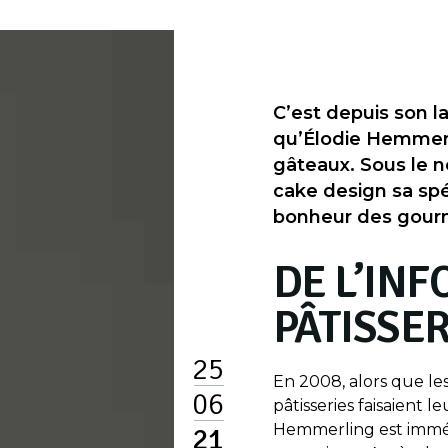
C’est depuis son l
qu’Élodie Hemmerl
gâteaux. Sous le no
cake design sa spéc
bonheur des gour
DE L’INF
PÂTISSER
25
En 2008, alors que le
06
pâtisseries faisaient le
Hemmerling est immé
21