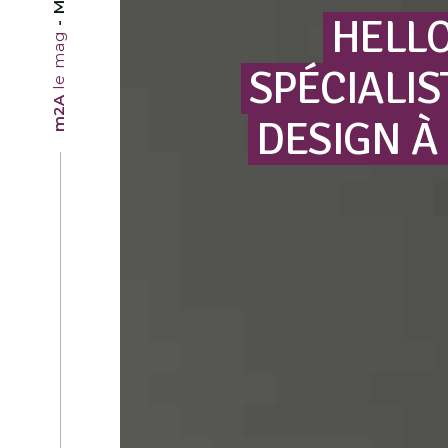
HELL
le mag
SPÉCIALIS
m2A
DESIGN
À