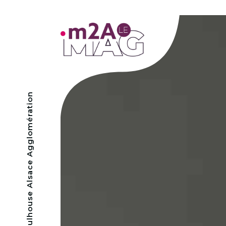
- Mulhouse Alsace Agglomération