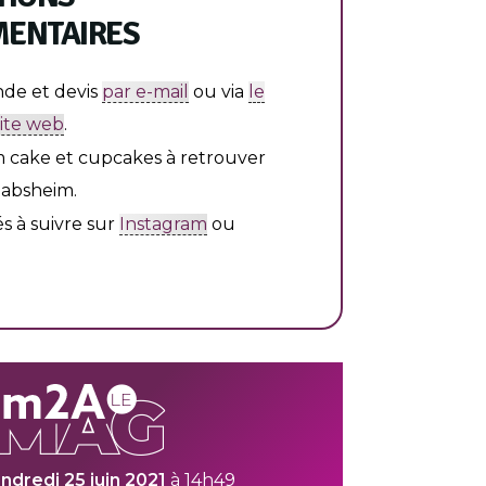
ENTAIRES
e et devis
par e-mail
ou via
le
site web
.
cake et cupcakes à retrouver
absheim.
és à suivre sur
Instagram
ou
ndredi 25 juin 2021
à 14h49