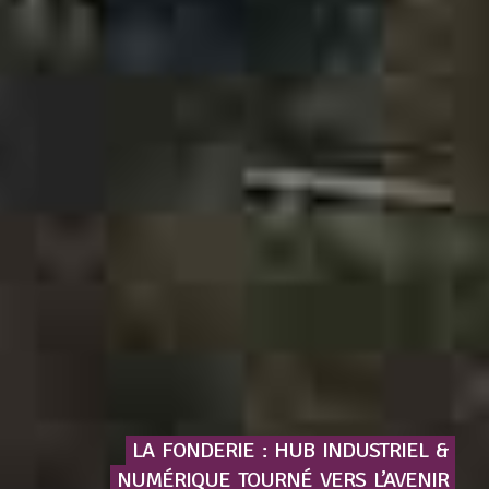
LA
FONDERIE
:
HUB
INDUSTRIEL
&
NUMÉRIQUE
TOURNÉ
VERS
L’AVENIR