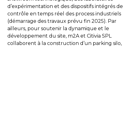
d’expérimentation et des dispositifs intégrés de
contrôle en temps réel des process industriels
(démarrage des travaux prévu fin 2025). Par
ailleurs, pour soutenir la dynamique et le
développement du site, m2A et Citivia SPL
collaborent à la construction d’un parking silo,
d’une capacité de 400 places (démarrage des
travaux fin 2025). De plus, des projets privés
viendront enrichir l’offre du quartier, illustrant la
forte attractivité du site qui se réinvente en
conjuguant végétalisation et mobilité. Fruit d’un
travail conjoint entre m2A et ses partenaires
publics et privés, la Fonderie illustre le renouveau
industriel du territoire, en combinant innovation
numérique et transition énergétique !