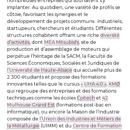
nombreuses entreprises qui souhaitent s’y
implanter. Au quotidien, une variété de profils se
côtoie, favorisant les synergies et le
développement de projets communs : industriels,
startupeurs, chercheurs et étudiants. Différentes
structures cohabitent offrant une riche
diversité
d’activités
, dont
MEA Mitsubishi
, site de
production et d’assemblage de moteurs qui
perpétue l’héritage de la SACM, la Faculté de
Sciences Économiques, Sociales et Juridiques de
l’Université de Haute-Alsace
qui accueille plus de
2 300 étudiants et propose des formations
innovantes telles que le cursus
« UHA 4.0 »
,
KMØ
qui regroupe des entreprises et des formations
techniques comme les écoles
Épitech
et
42
Mulhouse Grand Est
(formations post-bac en
informatique), ou encore la Maison de l’Industrie
composée de
l’Union des Industries et Métiers de
la Métallurgie
(UIMM) et du
Centre de Formation