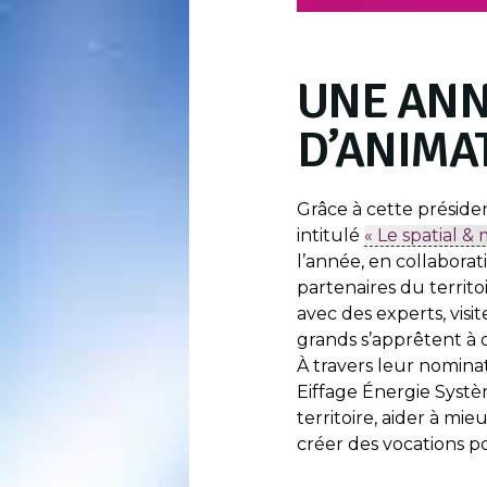
UNE ANN
D’ANIMA
Grâce à cette présid
intitulé
« Le spatial & 
l’année, en collabora
partenaires du territ
avec des experts, visit
grands s’apprêtent à 
À travers leur nomina
Eiffage Énergie Systè
territoire, aider à mi
créer des vocations p