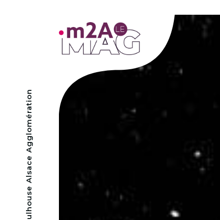
- Mulhouse Alsace Agglomération