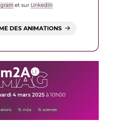
agram
et sur
LinkedIn
E DES ANIMATIONS
ardi 4 mars 2025
à 10h00
ations
m2a
sciences