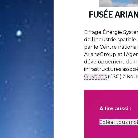
FUSÉE ARIA
Eiffage Énergie Syst
de l’industrie spatia
par le Centre national
ArianeGroup et l’Age
développement du no
infrastructures assoc
Guyanais
(CSG) à Kou
À lire aussi :
Soléa : tous mob