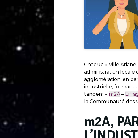
Chaque « Ville Ariane
administration locale 
agglomération, en par
industrielle, formant 
tandem «
m2A
–
Eiffa
la Communauté des Vil
m
2A, PA
L’INDUST