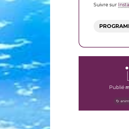
Suivre sur
Inst
PROGRAMM
Publié
m
anim