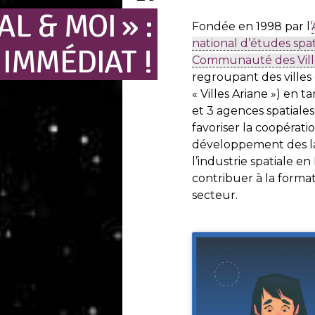
IAL
&
MOI »
:
Fondée en 1998 par l’
national d’études spat
IMMÉDIAT
!
Communauté des Vill
regroupant des ville
« Villes Ariane ») en 
et 3 agences spatiales
favoriser la coopérati
développement des la
l’industrie spatiale e
contribuer à la forma
secteur.