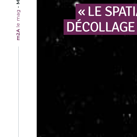
« LE
SPAT
le mag
DÉCOLLAGE
m2A