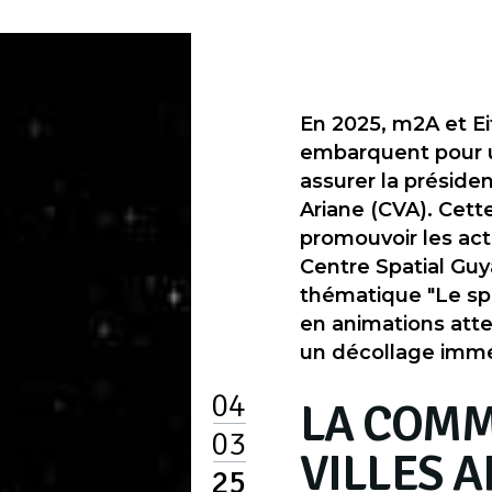
En 2025, m2A et E
embarquent pour u
assurer la présid
Ariane (CVA). Cett
promouvoir les acti
Centre Spatial Guya
thématique "Le sp
en animations atte
un décollage imméd
04
LA COM
03
VILLES 
25