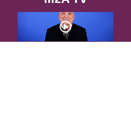
DÉCOUVREZ L’INTERVIEW DE LOUIS
BODIN
Louis Bodin, célèbre ingénieur-
météorologiste, était présent dans
l'Agglomération pour...