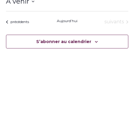
À venir
Sélectionnez
une
date.
Aujourd’hui
Évènement
suivants
Évènements
précédents
S’abonner au calendrier