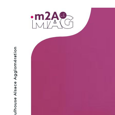
- Mulhouse Alsace Agglomération