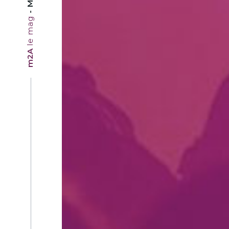
le mag
m2A