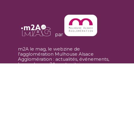
par
m2A le mag, le webzine de
l'agglomération Mulhouse Alsace
Agglomération : actualités, événements,
bons plans. m2A, un territoire en
mouvement !