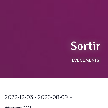
Sortir
ÉVÉNEMENTS
2022-12-03
 - 
2026-08-09
Sélectionnez
une
décembre 2023