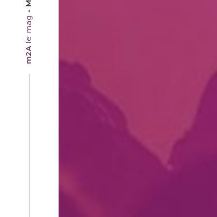
le mag
m2A