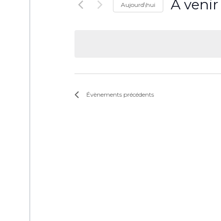
À venir
Aujourd\hui
Sélectionne
une
date.
Évènements
précédents