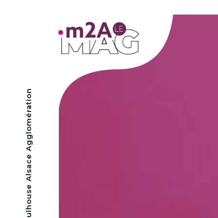
- Mulhouse Alsace Agglomération