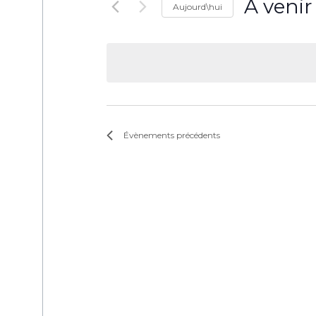
À venir
Aujourd\hui
Sélectionne
une
date.
Évènements
précédents