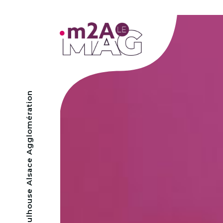
- Mulhouse Alsace Agglomération