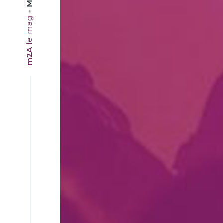
le mag
m2A