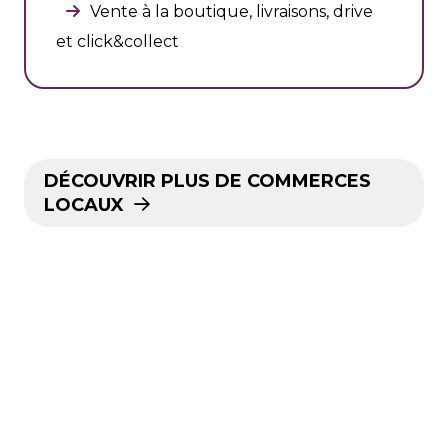
Vente à la boutique, livraisons, drive
et click&collect
DÉCOUVRIR PLUS DE COMMERCES
LOCAUX
samedi 5 décembre 2020
circuit court
commerce local
entreprise locale
morschwiller-le-bas
produits locaux