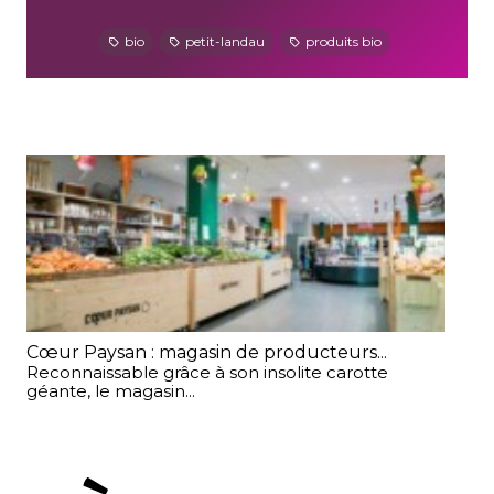
bio
petit-landau
produits bio
Cœur Paysan : magasin de producteurs...
Les
Reconnaissable grâce à son insolite carotte
Ben
géante, le magasin...
eng