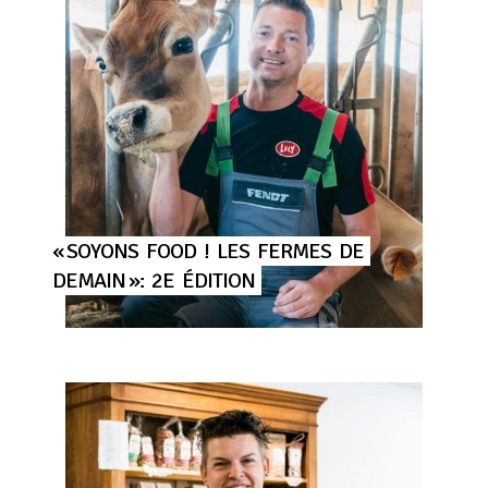
« SOYONS
FOOD
!
LES
FERMES
DE
DEMAIN »:
2E
ÉDITION