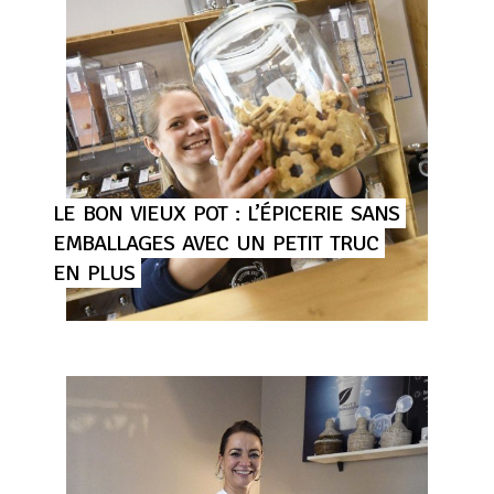
LE
BON
VIEUX
POT
:
L’ÉPICERIE
SANS
EMBALLAGES
AVEC
UN
PETIT
TRUC
EN
PLUS