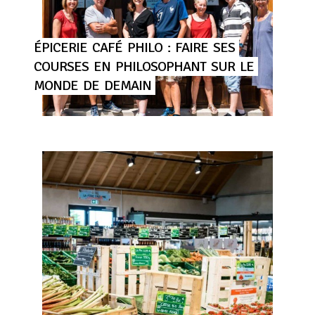
ÉPICERIE
CAFÉ
PHILO
:
FAIRE
SES
COURSES
EN
PHILOSOPHANT
SUR
LE
MONDE
DE
DEMAIN