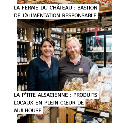
LA
FERME
DU
CHÂTEAU
:
BASTION
DE
L’ALIMENTATION
RESPONSABLE
LA
P’TITE
ALSACIENNE
:
PRODUITS
LOCAUX
EN
PLEIN
CŒUR
DE
MULHOUSE