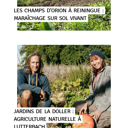
LES
CHAMPS
D’ORION
À
REININGUE
:
MARAÎCHAGE
SUR
SOL
VIVANT
JARDINS
DE
LA
DOLLER
:
AGRICULTURE
NATURELLE
À
LUTTERBACH