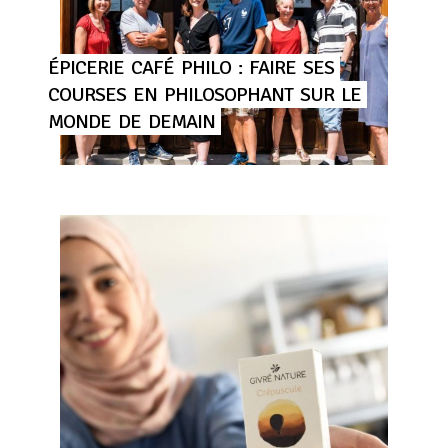
ÉPICERIE
CAFÉ
PHILO
:
FAIRE
SES
COURSES
EN
PHILOSOPHANT
SUR
LE
MONDE
DE
DEMAIN