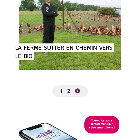
LA
FERME
SUTTER
EN
CHEMIN
VERS
LE
BIO
1
2