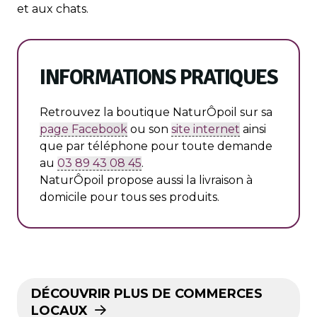
et aux chats.
INFORMATIONS PRATIQUES
Retrouvez la boutique NaturÔpoil sur sa
page Facebook
ou son
site internet
ainsi
que par téléphone pour toute demande
au
03 89 43 08 45
.
NaturÔpoil propose aussi la livraison à
domicile pour tous ses produits.
DÉCOUVRIR PLUS DE COMMERCES
LOCAUX