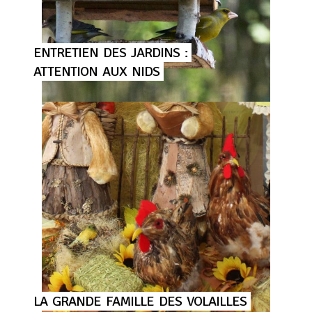
ENTRETIEN
DES
JARDINS
:
ATTENTION
AUX
NIDS
LA
GRANDE
FAMILLE
DES
VOLAILLES