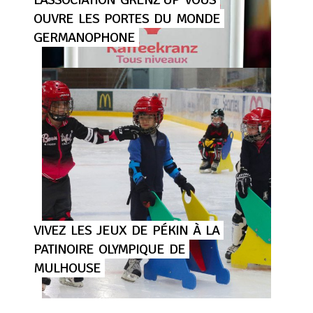
OUVRE
LES
PORTES
DU
MONDE
GERMANOPHONE
VIVEZ
LES
JEUX
DE
PÉKIN
À
LA
PATINOIRE
OLYMPIQUE
DE
MULHOUSE