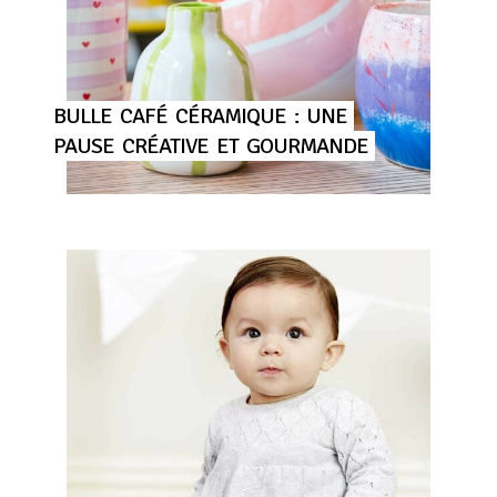
BULLE
CAFÉ
CÉRAMIQUE
:
UNE
PAUSE
CRÉATIVE
ET
GOURMANDE