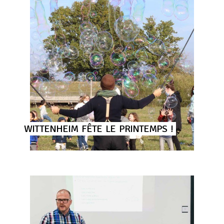
WITTENHEIM
FÊTE
LE
PRINTEMPS
!