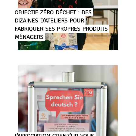
OBJECTIF
ZÉRO
DÉCHET
:
DES
DIZAINES
D’ATELIERS
POUR
FABRIQUER
SES
PROPRES
PRODUITS
MÉNAGERS
L’ASSOCIATION
GRENZ’UP
VOUS