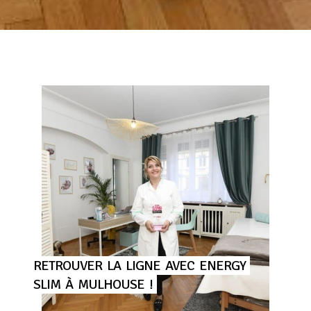
RETROUVER
LA
LIGNE
AVEC
ENERGY
SLIM
À
MULHOUSE
!