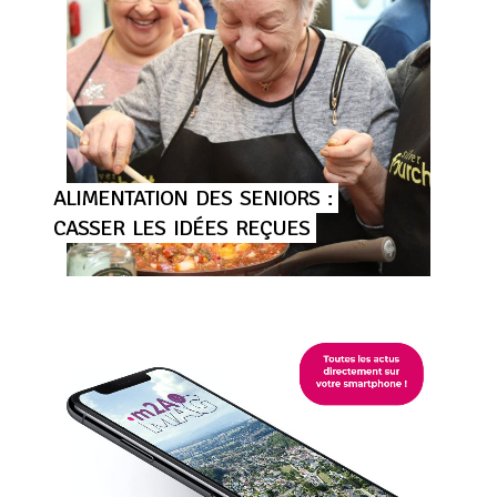
ALIMENTATION
DES
SENIORS
:
CASSER
LES
IDÉES
REÇUES