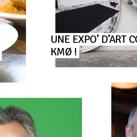
UNE
EXPO’
D’ART
C
KMØ
!