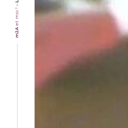
et moi !
m2A