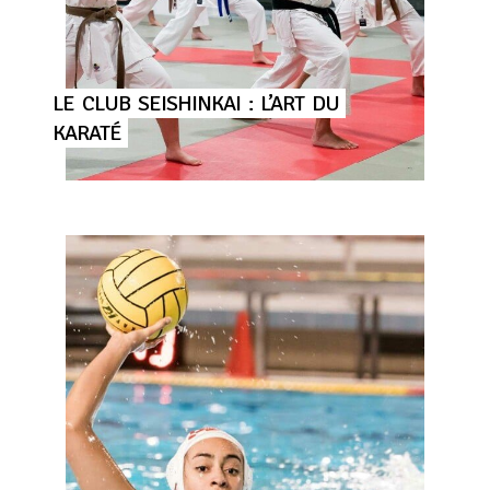
LE
CLUB
SEISHINKAI
:
L’ART
DU
KARATÉ