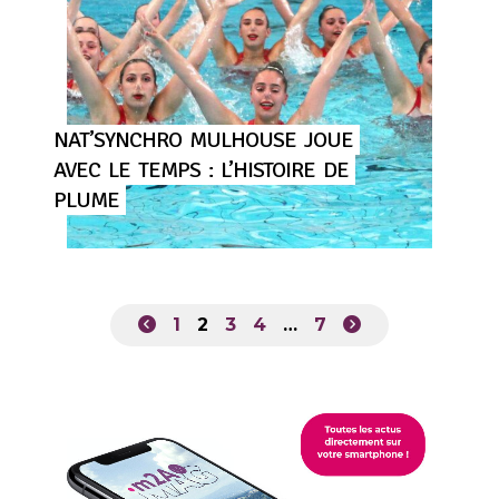
NAT’SYNCHRO
MULHOUSE
JOUE
AVEC
LE
TEMPS
:
L’HISTOIRE
DE
PLUME
1
2
3
4
…
7