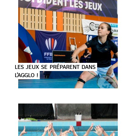
LES
JEUX
SE
PRÉPARENT
DANS
L’AGGLO
!