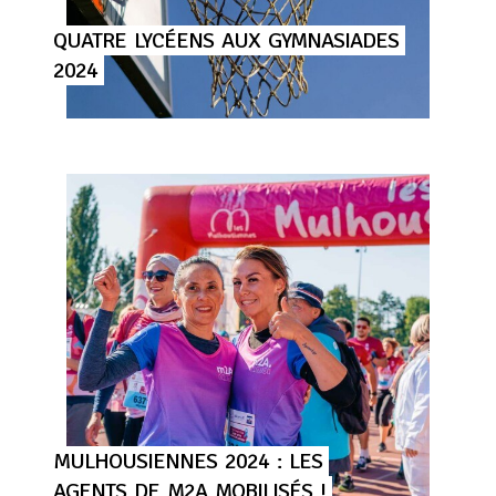
QUATRE
LYCÉENS
AUX
GYMNASIADES
2024
MULHOUSIENNES
2024
:
LES
AGENTS
DE
M2A
MOBILISÉS
!