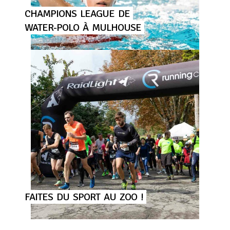
CHAMPIONS
LEAGUE
DE
WATER-POLO
À
MULHOUSE
FAITES
DU
SPORT
AU
ZOO
!