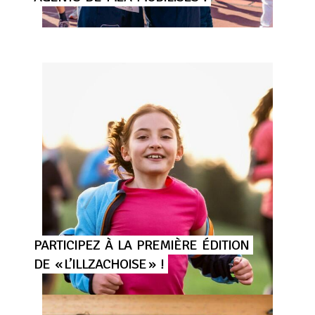
PARTICIPEZ
À
LA
PREMIÈRE
ÉDITION
DE
« L’ILLZACHOISE »
!