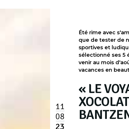
Été rime avec s'am
que de tester de no
sportives et ludiq
sélectionné ses 5
venir au mois d'ao
vacances en beaut
« LE VOY
XOCOLAT
11
BANTZE
08
23