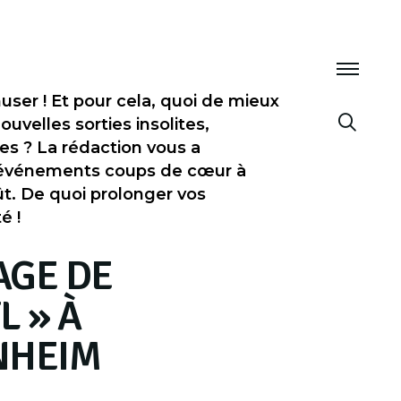
user ! Et pour cela, quoi de mieux
uvelles sorties insolites,
ues ? La rédaction vous a
 événements coups de cœur à
ût. De quoi prolonger vos
é !
AGE DE
L » À
NHEIM