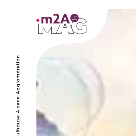
- Mulhouse Alsace Agglomération