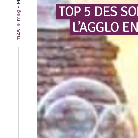
TOP
5
DES
SO
le mag
L’AGGLO
E
m2A