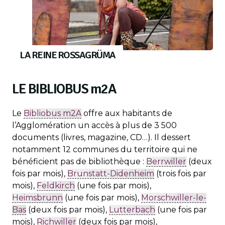
LA REINE ROSSAGRÜMA
LE BIBLIOBUS
m
2A
Le
Bibliobus m2A
offre aux habitants de
l’Agglomération un accès à plus de 3 500
documents (livres, magazine, CD…). Il dessert
notamment 12 communes du territoire qui ne
bénéficient pas de bibliothèque :
Berrwiller
(deux
fois par mois),
Brunstatt-Didenheim
(trois fois par
mois),
Feldkirch
(une fois par mois),
Heimsbrunn
(une fois par mois),
Morschwiller-le-
Bas
(deux fois par mois),
Lutterbach
(une fois par
mois),
Richwiller
(deux fois par mois),