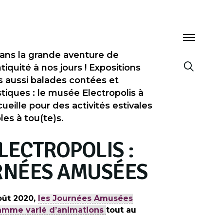
ans la grande aventure de
Antiquité à nos jours ! Expositions
 aussi balades contées et
tiques : le musée Electropolis à
eille pour des activités estivales
les à tou(te)s.
LECTROPOLIS :
RNÉES AMUSÉES
août 2020,
les Journées Amusées
amme varié d’animations
tout au