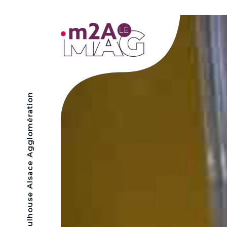
- Mulhouse Alsace Agglomération