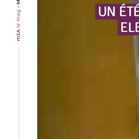
UN
ÉT
le mag
EL
m2A