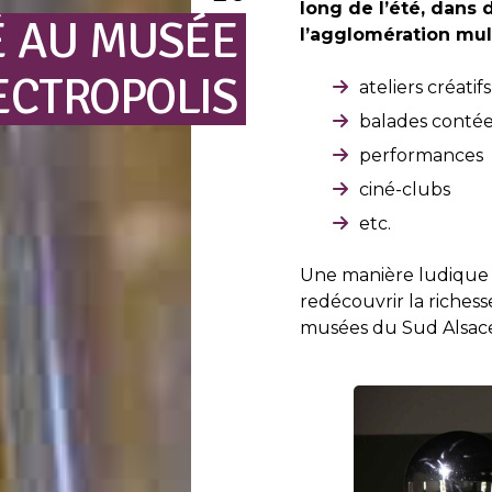
long de l’été, dan
É
AU
MUSÉE
l’agglomération mu
ECTROPOLIS
ateliers créatifs
balades contée
performances
ciné-clubs
etc.
Une manière ludique e
redécouvrir la richesse
musées du Sud Alsace