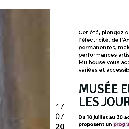
Cet été, plongez d
l’électricité, de l’
permanentes, mais
performances artis
Mulhouse vous accu
variées et accessib
MUSÉE E
LES JOU
17
07
Du 10 juillet au 30 
20
proposent un
progr