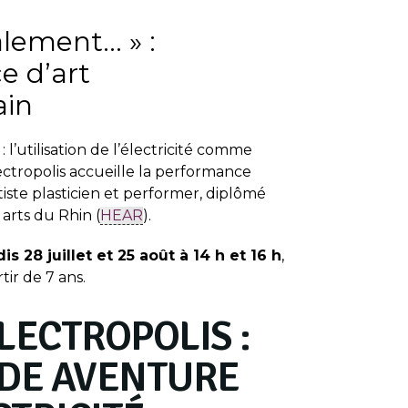
nalement… » :
e d’art
ain
: l’utilisation de l’électricité comme
ctropolis accueille la performance
tiste plasticien et performer, diplômé
arts du Rhin (
HEAR
).
s 28 juillet et 25 août à 14 h et 16 h
,
tir de 7 ans.
LECTROPOLIS :
DE AVENTURE