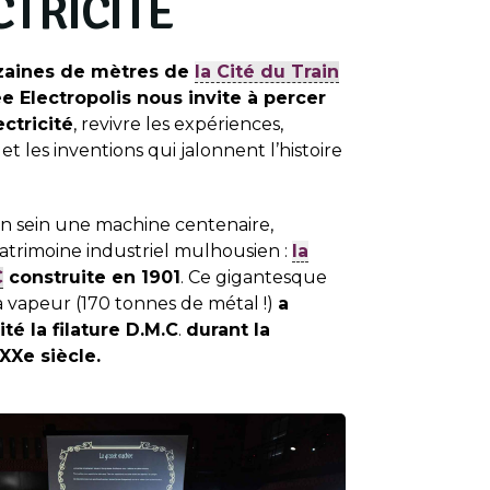
CTRICITÉ
izaines de mètres de
la Cité du Train
 Electropolis nous invite à percer
ctricité
, revivre les expériences,
et les inventions qui jalonnent l’histoire
n sein une machine centenaire,
atrimoine industriel mulhousien :
la
C
construite en 1901
. Ce gigantesque
 vapeur (170 tonnes de métal !)
a
té la filature D.M.C
.
durant la
XXe siècle.