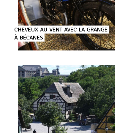
CHEVEUX
AU
VENT
AVEC
LA
GRANGE
À
BÉCANES