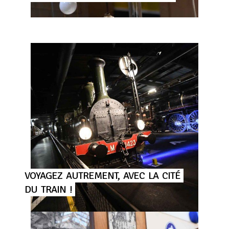
VOYAGEZ
AUTREMENT,
AVEC
LA
CITÉ
DU
TRAIN
!