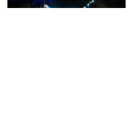
La fête au village à
l’Écomusée d’Alsace
vendredi 14 août - 17h00
à
22h00