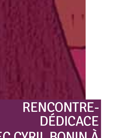
RENCONTRE-
DÉDICACE
EC
CYRIL
BONIN
À