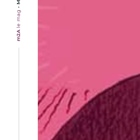
le mag
m2A