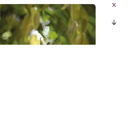
Sortie « Les mal-
aimées de la forêt »
à Zillisheim
mardi 25 août - 10h00
à
12h00