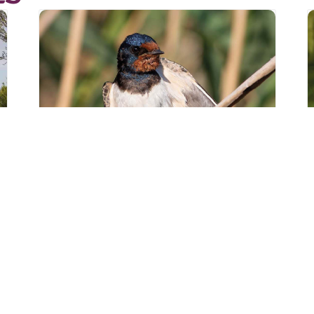
Sortie « Le porte-
bois et
l’hirondelle » à
Staffelfelden