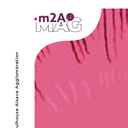
- Mulhouse Alsace Agglomération