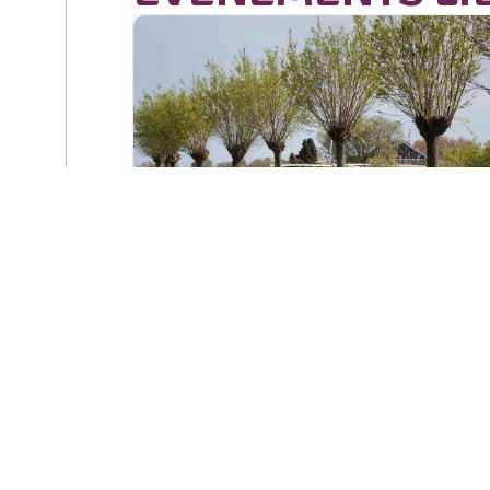
Sortie « Au cœur
des berges de l’Ill »
à Illzach
lundi 17 août - 15h00
à
17h00